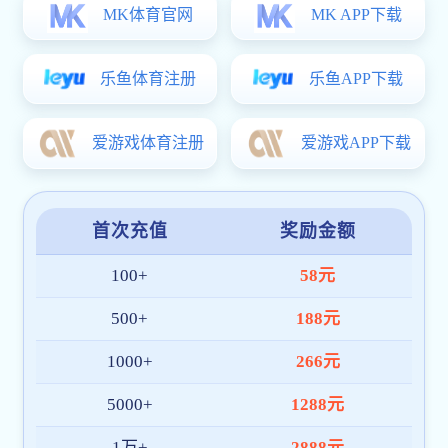
联系我们
创新智造 实力服务中国
2017年成立的大阳城娱乐,大阳城app注册，一路拼搏，获
总承包二级、钢结构工程专业承包二级资质、膜结构安装与制
专业领域达旺集结精英，深度钻研张拉膜结构、充气膜结构