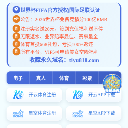
关于我们
您的位置：
首页
公司简介
联系我们
2017年成立的大阳城娱乐,
装与制作资质。在专业领域
合系统的专业技术，精心
全国咨询热线
ETFE、PVC
18482042992
沿材料技术，库存充足
大阳城娱乐,大阳城app注册
客户呈优质大阳城app注
手机：
18482042992
地址：
成都市大邑县青霞街道至诚
路199号