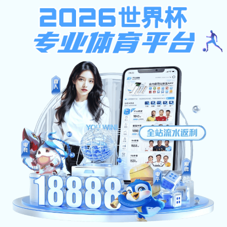
大阳城娱乐,大阳城app注册
您好，欢迎访问大阳城娱乐,大阳城app注册官方网站！
首页
关于我们
产品中