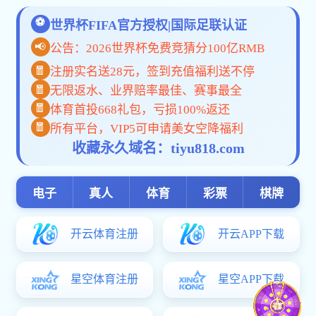
ꄲ
首页
您的位置：
产品中心
大阳城娱乐,大阳城app注册:
ETFE膜结构
大阳城娱乐,大阳城app注册:
充电桩车棚、停车棚
大阳城娱乐,大阳城app注册:
充气式膜结构
大阳城娱乐,大阳城app注册:
大跨度体育看台，舞台