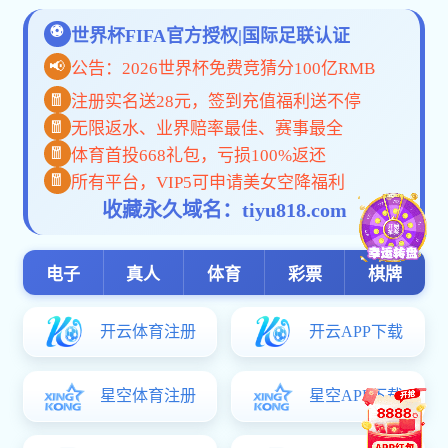
新闻中心
您的位置：
首页
大阳城娱乐,大阳城app注册:
公司动态
大阳城娱乐,大阳城app注册:
行业资讯
膜结构看台的应用已然
大阳城娱乐,大阳城app注册:
绍：
膜结构看台魅力绽放：
常见问题
联系我们
1.膜结构看台已经是膜
2.设计合理的膜结构能够很