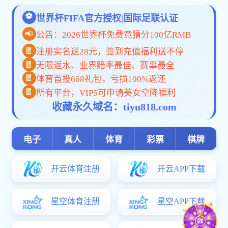
ꄲ
首页
您的位置：
产品中心
大阳城娱乐,大阳城app注册:
ETFE膜结构
大阳城娱乐,大阳城app注册:
充电桩车棚、停车棚
大阳城娱乐,大阳城app注册:
充气式膜结构
大阳城娱乐,大阳城app注册:
大跨度体育看台，舞台