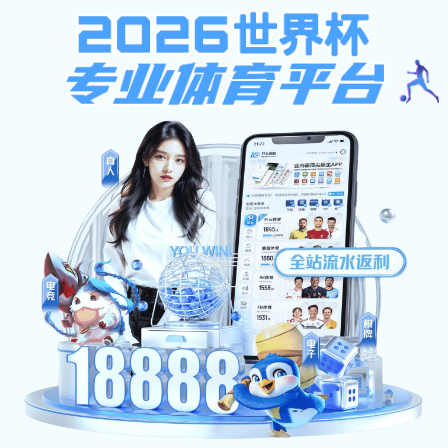
大阳城娱乐,大阳城app注册
您好，欢迎访问大阳城娱乐,大阳城app注册官方网站！
首页
关于我们
产品中