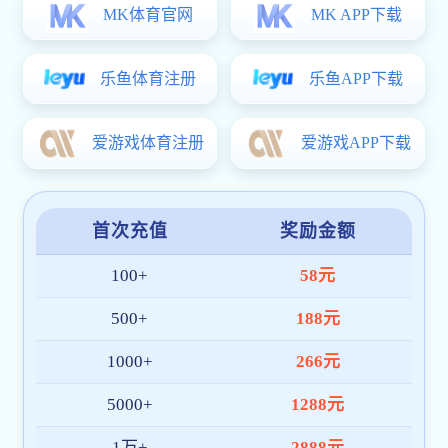
大阳城娱乐,大阳城app注册:
前一个：
膜结构遮阳棚
ꄴ
张拉式膜结构 膜结构景观
后一个：
资阳雁江六中膜
ꄲ
邹经理：18482042992
余经理：18244231973
代经理：18708488803
邮箱：565421691@qq.com
地址：成都市大邑县青霞街道至诚路199号
法律声明：本网站部分内容来源于网络，如有侵权
大阳城娱乐在线平台入口（2026已更新）官方网站·IOS/安卓通用版/手机APP下载中
油资本（中国石油集团资本股份有限公司）