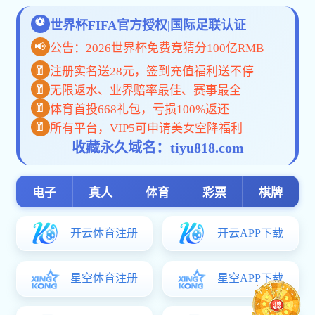
ꄲ
首页
您的位置：
产品中心
大阳城娱乐,大阳城app注册:
ETFE膜结构
大阳城娱乐,大阳城app注册:
充电桩车棚、停车棚
大阳城娱乐,大阳城app注册:
充气式膜结构
大阳城娱乐,大阳城app注册:
大跨度体育看台，舞台