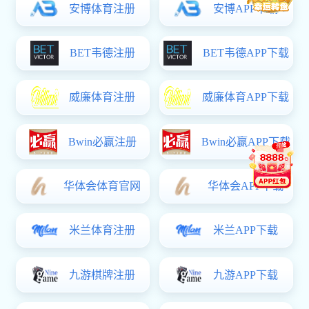
大阳城娱乐,大阳城app注册:
管桁架结构光伏车棚骨架
大阳城娱乐,大阳城app注册:
膜结构建筑、外墙装饰
大阳城娱乐,大阳城app注册:
膜结构帐篷酒店
大阳城娱乐,大阳城app注册:
球场、泳池遮阳棚
大阳城娱乐,大阳城app注册:
收费站、加油站
大阳城娱乐,大阳城app注册:
污水池加盖、膜结构遮阳棚