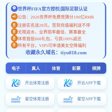
ꄲ
首页
您的位置：
产品中心
大阳城娱乐,大阳城app注册:
ETFE膜结构
大阳城娱乐,大阳城app注册:
充电桩车棚、停车棚
大阳城娱乐,大阳城app注册:
充气式膜结构
大阳城娱乐,大阳城app注册:
大跨度体育看台，舞台